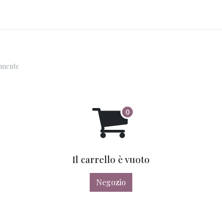
log
Negozio
emente
Il carrello è vuoto
Negozio